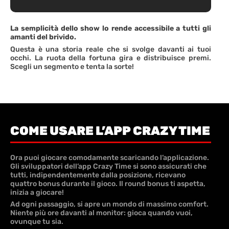
La semplicità dello show lo rende accessibile a tutti gli
amanti del brivido.
Questa è una storia reale che si svolge davanti ai tuoi
occhi. La ruota della fortuna gira e distribuisce premi.
Scegli un segmento e tenta la sorte!
COME USARE L’APP CRAZY TIME
Ora puoi giocare comodamente scaricando l’applicazione.
Gli sviluppatori dell’app Crazy Time si sono assicurati che
tutti, indipendentemente dalla posizione, ricevano
quattro bonus durante il gioco. Il round bonus ti aspetta,
inizia a giocare!
Ad ogni passaggio, si apre un mondo di massimo comfort.
Niente più ore davanti al monitor: gioca quando vuoi,
ovunque tu sia.