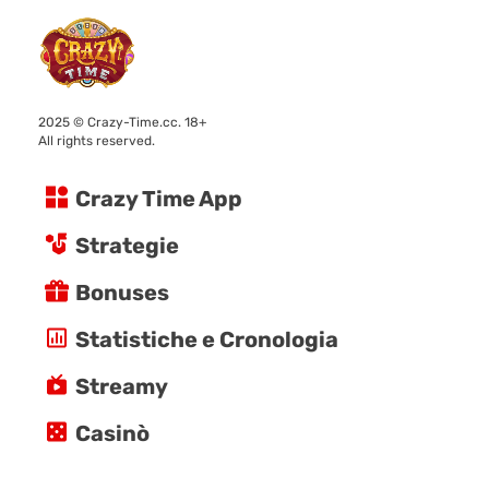
2025 © Crazy-Time.cc. 18+
All rights reserved.
Crazy Time App
Strategie
Bonuses
Statistiche e Cronologia
Streamy
Casinò