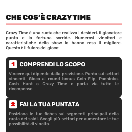
CHE COS’È CRAZY TIME
Crazy Time è una ruota che realizza i desideri. Il giocatore
punta e la fortuna sorride. Numerosi vincitori e
caratteristiche dello show lo hanno reso il migliore.
Questo è il fulcro del gioco:
1
COMPRENDI LO SCOPO
Vincere qui dipende dalla previsione. Punta sui settori
vincenti. Gioca ai round bonus Coin Flip, Pachinko,
Cash Hunt o Crazy Time e porta via tutte le
ricompense.
2
FAI LA TUA PUNTATA
Posiziona le tue fiches sui segmenti principali della
ruota dei soldi. Scegli più settori per aumentare le tue
possibilità di vincita.