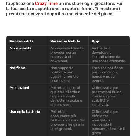
l’applicazione
Crazy Time
un must per ogni giocatore. Fai
la tua scelta e aspetta che la ruota si fermi. Ti mostrerà i
premi che riceverai dopo il round vincente del gioco.
Funzionalità
Versione Mobile
App
Accessibilità
Accessibile tramite
Richiede il
browser, senza
download e
necessità di
l’installazione da
download.
una fonte affidabile.
Notifiche
Non supporta
Fornisce notifiche
notifiche per
per promozioni,
aggiornamenti o
bonus e nuovi
promozioni.
eventi.
Prestazioni
Potrebbe esserci
Ottimizzato per
qualche ritardo o
prestazioni fluide,
lag, a seconda
con maggiore
dell’ottimizzazione
stabilità e
del browser.
reattività.
Uso della batteria
Potrebbe
Ottimizzato per
consumare più
efficienza
batteria a causa del
energetica,
browser che gira in
riducendo il
background.
consumo durante il
gioco.