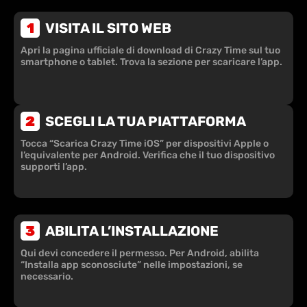
1
VISITA IL SITO WEB
Apri la pagina ufficiale di download di Crazy Time sul tuo
smartphone o tablet. Trova la sezione per scaricare l’app.
2
SCEGLI LA TUA PIATTAFORMA
Tocca “Scarica Crazy Time iOS” per dispositivi Apple o
l’equivalente per Android. Verifica che il tuo dispositivo
supporti l’app.
3
ABILITA L’INSTALLAZIONE
Qui devi concedere il permesso. Per Android, abilita
“Installa app sconosciute” nelle impostazioni, se
necessario.