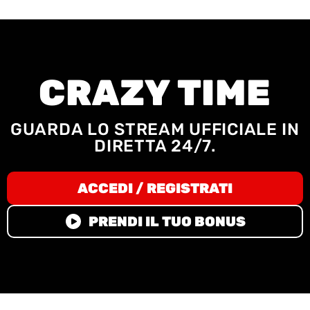
CRAZY TIME
GUARDA LO STREAM UFFICIALE IN
DIRETTA 24/7.
ACCEDI / REGISTRATI
PRENDI IL TUO BONUS