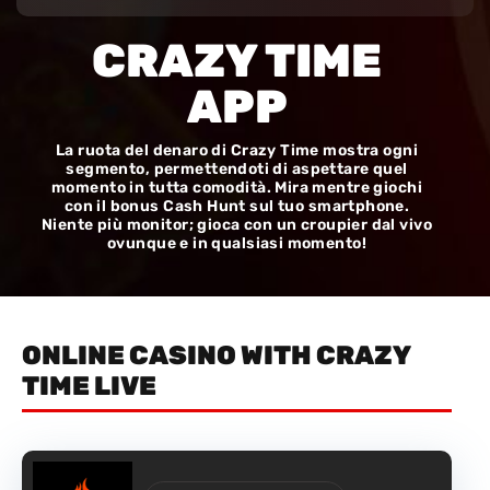
CRAZY TIME
APP
La ruota del denaro di Crazy Time mostra ogni
segmento, permettendoti di aspettare quel
momento in tutta comodità. Mira mentre giochi
con il bonus Cash Hunt sul tuo smartphone.
Niente più monitor; gioca con un croupier dal vivo
ovunque e in qualsiasi momento!
ONLINE CASINO WITH CRAZY
TIME LIVE