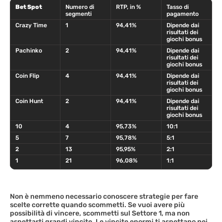
Bet Spot
Numero di
RTP, in %
Tasso di
segmenti
pagamento
Crazy Time
1
94,41%
Dipende dai
risultati dei
giochi bonus
Pachinko
2
94,41%
Dipende dai
risultati dei
giochi bonus
Coin Flip
4
94,41%
Dipende dai
risultati dei
giochi bonus
Coin Hunt
2
94,41%
Dipende dai
risultati dei
giochi bonus
10
4
95,73%
10:1
5
7
95,78%
5:1
2
13
95,95%
2:1
1
21
96,08%
1:1
Non è nemmeno necessario conoscere strategie per fare
scelte corrette quando scommetti. Se vuoi avere più
possibilità di vincere, scommetti sul Settore 1, ma non
aspettarti grandi vincite. Le vincite enormi ti aspettano nei