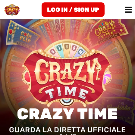
LOG IN / SIGN UP
CRAZY TIME
GUARDA LA DIRETTA UFFICIALE