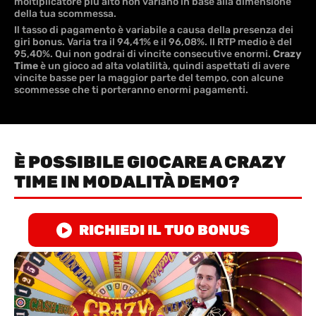
moltiplicatore più alto non variano in base alla dimensione
della tua scommessa.
Il tasso di pagamento è variabile a causa della presenza dei
giri bonus. Varia tra il 94,41% e il 96,08%. Il RTP medio è del
95,40%. Qui non godrai di vincite consecutive enormi.
Crazy
Time
è un gioco ad alta volatilità, quindi aspettati di avere
vincite basse per la maggior parte del tempo, con alcune
scommesse che ti porteranno enormi pagamenti.
È POSSIBILE GIOCARE A CRAZY
TIME IN MODALITÀ DEMO?
RICHIEDI IL TUO BONUS