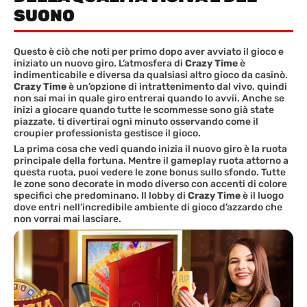
SUONO
Questo è ciò che noti per primo dopo aver avviato il gioco e
iniziato un nuovo giro. L’atmosfera di
Crazy Time
è
indimenticabile e diversa da qualsiasi altro gioco da casinò.
Crazy Time
è un’opzione di intrattenimento dal vivo, quindi
non sai mai in quale giro entrerai quando lo avvii. Anche se
inizi a giocare quando tutte le scommesse sono già state
piazzate, ti divertirai ogni minuto osservando come il
croupier professionista gestisce il gioco.
La prima cosa che vedi quando inizia il nuovo giro è la ruota
principale della fortuna. Mentre il gameplay ruota attorno a
questa ruota, puoi vedere le zone bonus sullo sfondo. Tutte
le zone sono decorate in modo diverso con accenti di colore
specifici che predominano. Il lobby di
Crazy Time
è il luogo
dove entri nell’incredibile ambiente di gioco d’azzardo che
non vorrai mai lasciare.