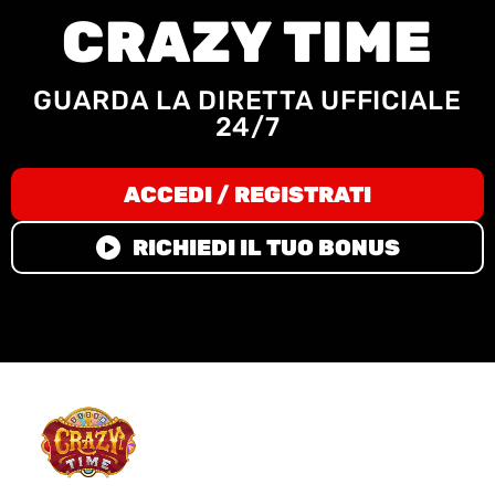
CRAZY TIME
GUARDA LA DIRETTA UFFICIALE
24/7
ACCEDI / REGISTRATI
RICHIEDI IL TUO BONUS