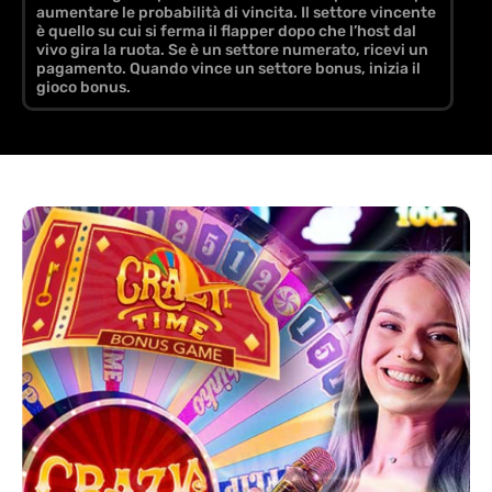
aumentare le probabilità di vincita. Il settore vincente
è quello su cui si ferma il flapper dopo che l’host dal
vivo gira la ruota. Se è un settore numerato, ricevi un
pagamento. Quando vince un settore bonus, inizia il
gioco bonus.