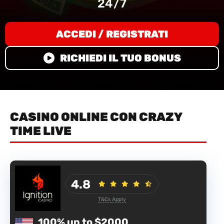
24/7
ACCEDI / REGISTRATI
RICHIEDI IL TUO BONUS
CASINO ONLINE CON CRAZY
TIME LIVE
4.8
T&Cs Apply
100% up to $2000