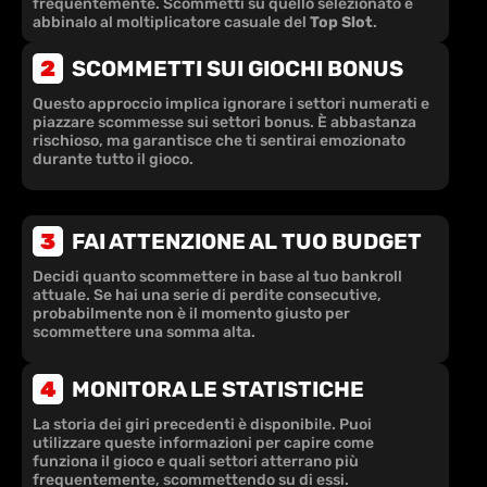
frequentemente. Scommetti su quello selezionato e
abbinalo al moltiplicatore casuale del
Top Slot
.
2
SCOMMETTI SUI GIOCHI BONUS
Questo approccio implica ignorare i settori numerati e
piazzare scommesse sui settori bonus. È abbastanza
rischioso, ma garantisce che ti sentirai emozionato
durante tutto il gioco.
3
FAI ATTENZIONE AL TUO BUDGET
Decidi quanto scommettere in base al tuo bankroll
attuale. Se hai una serie di perdite consecutive,
probabilmente non è il momento giusto per
scommettere una somma alta.
4
MONITORA LE STATISTICHE
La storia dei giri precedenti è disponibile. Puoi
utilizzare queste informazioni per capire come
funziona il gioco e quali settori atterrano più
frequentemente, scommettendo su di essi.