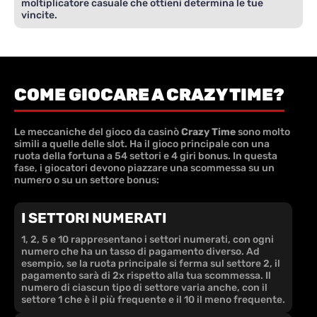
moltiplicatore casuale che ottieni determina le tue
vincite.
COME GIOCARE A CRAZY TIME?
Le meccaniche del gioco da casinò
Crazy Time
sono molto
simili a quelle delle slot. Ha il gioco principale con una
ruota della fortuna a 54 settori e 4 giri bonus. In questa
fase, i giocatori devono piazzare una scommessa su un
numero o su un settore bonus:
I SETTORI NUMERATI
1, 2, 5 e 10 rappresentano i settori numerati, con ogni
numero che ha un tasso di pagamento diverso. Ad
esempio, se la ruota principale si ferma sul settore 2, il
pagamento sarà di 2x rispetto alla tua scommessa. Il
numero di ciascun tipo di settore varia anche, con il
settore 1 che è il più frequente e il 10 il meno frequente.