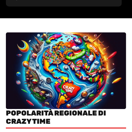
POPOLARITÀ REGIONALE DI
CRAZY TIME