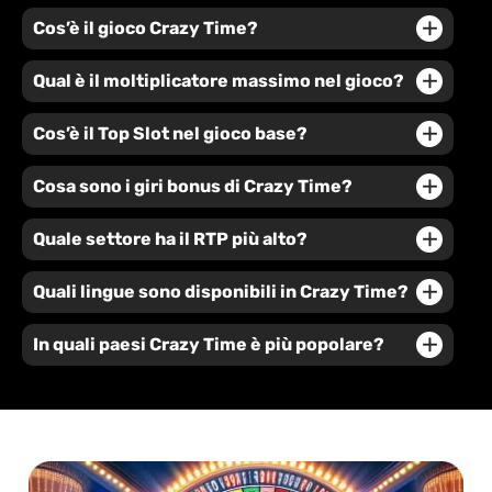
Cos’è il gioco Crazy Time?
Qual è il moltiplicatore massimo nel gioco?
Cos’è il Top Slot nel gioco base?
Cosa sono i giri bonus di Crazy Time?
Quale settore ha il RTP più alto?
Quali lingue sono disponibili in Crazy Time?
In quali paesi Crazy Time è più popolare?