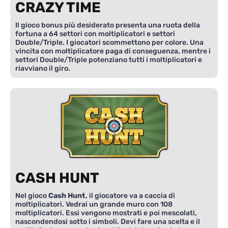
CRAZY TIME
Il gioco bonus più desiderato presenta una ruota della
fortuna a 64 settori con moltiplicatori e settori
Double/Triple. I giocatori scommettono per colore. Una
vincita con moltiplicatore paga di conseguenza, mentre i
settori Double/Triple potenziano tutti i moltiplicatori e
riavviano il giro.
CASH HUNT
Nel gioco
Cash Hunt
, il giocatore va a caccia di
moltiplicatori. Vedrai un grande muro con 108
moltiplicatori. Essi vengono mostrati e poi mescolati,
nascondendosi sotto i simboli. Devi fare una scelta e il