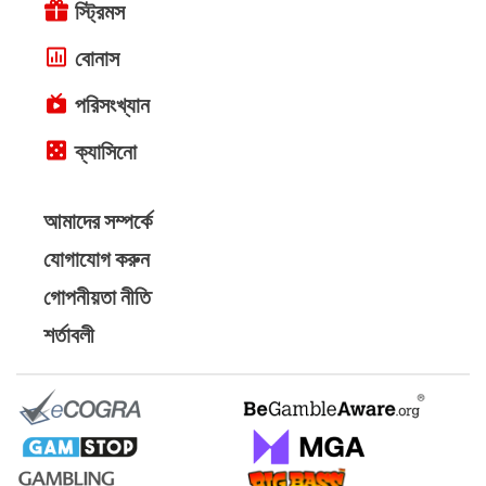
স্ট্রিমস
বোনাস
পরিসংখ্যান
ক্যাসিনো
আমাদের সম্পর্কে
যোগাযোগ করুন
গোপনীয়তা নীতি
শর্তাবলী